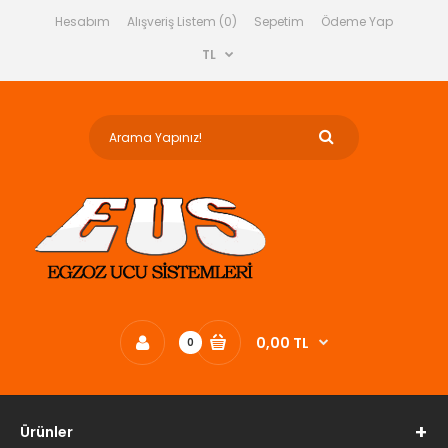
Hesabım
Alışveriş Listem (0)
Sepetim
Ödeme Yap
TL
0,00 TL
0
Ürünler