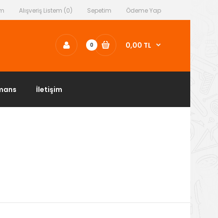
ım
Alışveriş Listem (0)
Sepetim
Ödeme Yap
0,00 TL
0
mans
İletişim