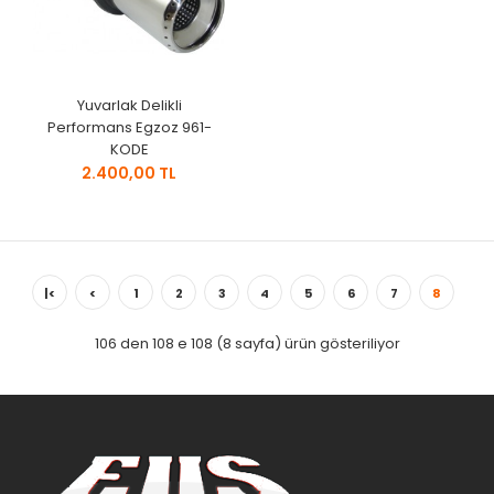
Yuvarlak Delikli
Performans Egzoz 961-
KODE
2.400,00 TL
|<
<
1
2
3
4
5
6
7
8
106 den 108 e 108 (8 sayfa) ürün gösteriliyor