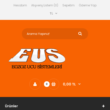
Hesabım
Alışveriş Listem (0)
Sepetim
Ödeme Yap
TL
0,00 TL
0
Ürünler