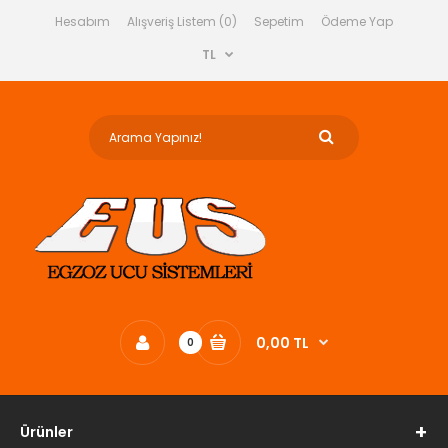
Hesabım
Alışveriş Listem (0)
Sepetim
Ödeme Yap
TL
0,00 TL
0
Ürünler