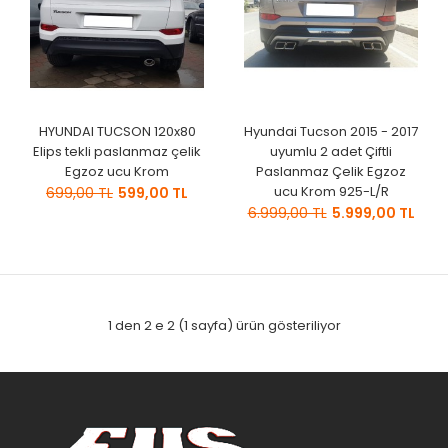
HYUNDAI TUCSON 120x80
Hyundai Tucson 2015 - 2017
Elips tekli paslanmaz çelik
uyumlu 2 adet Çiftli
Egzoz ucu Krom
Paslanmaz Çelik Egzoz
ucu Krom 925-L/R
699,00 TL
599,00 TL
6.999,00 TL
5.999,00 TL
1 den 2 e 2 (1 sayfa) ürün gösteriliyor