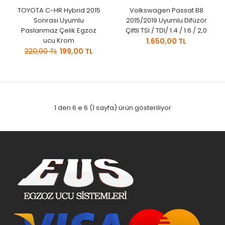
TOYOTA C-HR Hybrid 2015
Volkswagen Passat B8
Sonrası Uyumlu
2015/2019 Uyumlu Difüzör
Paslanmaz Çelik Egzoz
Çiftli TSI / TDI/ 1.4 / 1.6 / 2,0
ucu Krom
1.650,00 TL
220,00 TL
199,00 TL
1 den 6 e 6 (1 sayfa) ürün gösteriliyor