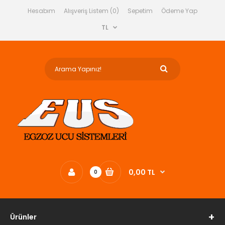
Hesabım
Alışveriş Listem (0)
Sepetim
Ödeme Yap
TL
0,00 TL
0
Ürünler