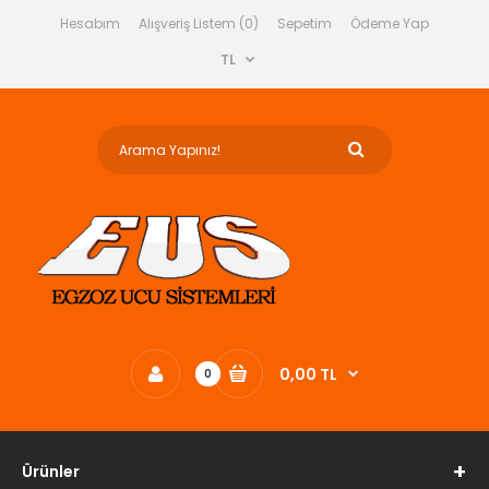
Hesabım
Alışveriş Listem (0)
Sepetim
Ödeme Yap
TL
0,00 TL
0
Ürünler