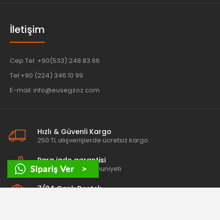
İletişim
Cep Tel: +90(533) 248 83 66
Tel:+90 (224) 346 10 99
E-mail: info@eusegzoz.com
Hızlı & Güvenli Kargo
250 TL alışverişlerde ücretsiz kargo
Para iade garantisi
100% müşteri memnuniyeti
7/24 Canlı Destek
Her zaman sorularınıza cevap veriyoruz.