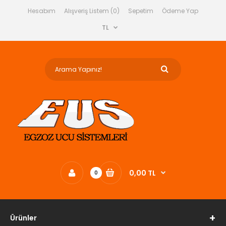
Hesabım
Alışveriş Listem (0)
Sepetim
Ödeme Yap
TL
0,00 TL
0
Ürünler