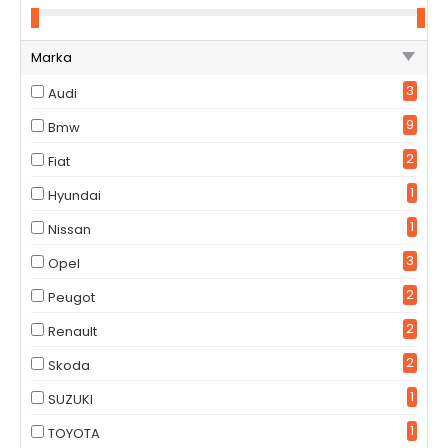
Marka
3
Audi
9
Bmw
2
Fiat
1
Hyundai
1
Nissan
3
Opel
2
Peugot
2
Renault
2
Skoda
1
SUZUKI
1
TOYOTA