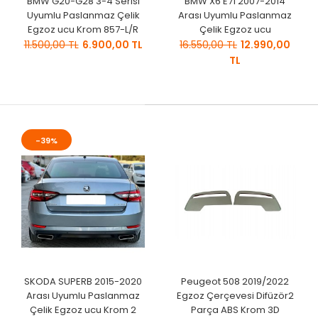
BMW G20-G28 3-4 Serisi
BMW X6 E71 2007-2014
Uyumlu Paslanmaz Çelik
Arası Uyumlu Paslanmaz
Egzoz ucu Krom 857-L/R
Çelik Egzoz ucu
11.500,00 TL
6.900,00 TL
16.550,00 TL
12.990,00
TL
-39%
SKODA SUPERB 2015-2020
Peugeot 508 2019/2022
Arası Uyumlu Paslanmaz
Egzoz Çerçevesi Difüzör2
Çelik Egzoz ucu Krom 2
Parça ABS Krom 3D