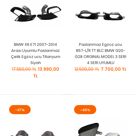
BMW X6 E71 2007-2014
Paslanmaz Egzoz ucu
Arası Uyumlu Paslanmaz
857-L/R TT BLC BMW G20-
Çelik Egzoz ucu Titanyum
G28 ORGINAL MODEL 3 SERI
Siyah
4 SERI UYUMLU
17.550,00 TL
13.990,00
12.500,00 TL
7.700,00 TL
TL
-37%
-40%