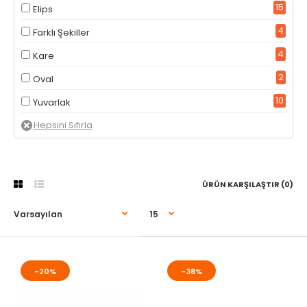
15
Elips
4
Farklı Şekiller
4
Kare
2
Oval
10
Yuvarlak
ÜRÜN KARŞILAŞTIR (0)
-20%
-38%