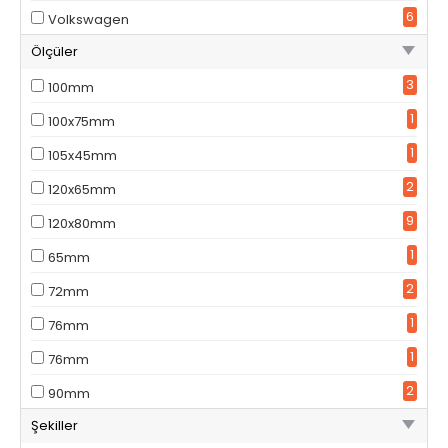
6
Volkswagen
Ölçüler
3
100mm
1
100x75mm
1
105x45mm
2
120x65mm
9
120x80mm
1
65mm
2
72mm
1
76mm
1
76mm
2
90mm
Şekiller