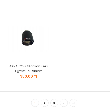
AKRAPOVIC Karbon Tekli
Egzoz ucu 90mm
950,00 TL
1
2
3
>
>|