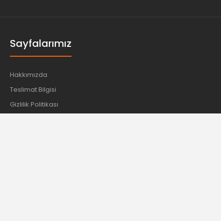
Sayfalarımız
Hakkımızda
Teslimat Bilgisi
Gizlilik Politikası
Satış Sözleşmesi
İletişim
Bilgiler
Hesabım