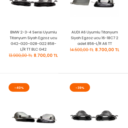
BMW 2-3-4 Serisi Uyumlu
AUDI A6 Uyumlu Titanyum
Titanyum Siyah Egzoz ucu
Siyah Egzoz ucu 16-18C7 2
G42-G20-G28-G22 858-
adet 856-L/R A6 TT
L/R TT BLC G42
14.500,00 TL
8.700,00 TL
13.900,00 TL
8.700,00 TL
-40%
-39%