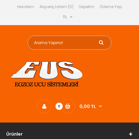
Hesabım
Alışveriş Listem (0)
Sepetim
Ödeme Yap
TL
0,00 TL
0
Ürünler