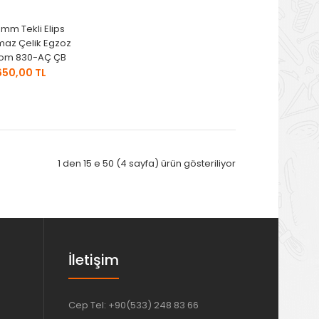
mm Tekli Elips
maz Çelik Egzoz
rom 830-AÇ ÇB
650,00 TL
1 den 15 e 50 (4 sayfa) ürün gösteriliyor
İletişim
Cep Tel: +90(533) 248 83 66