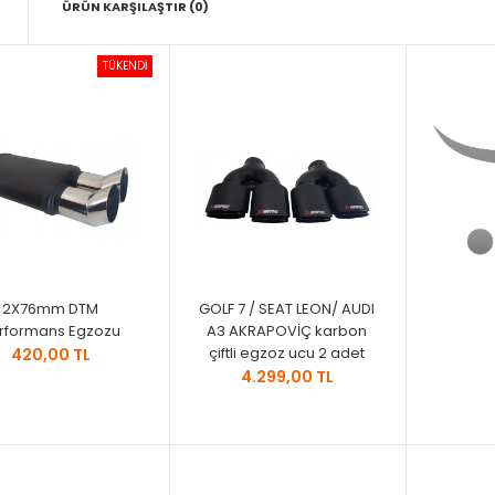
ÜRÜN KARŞILAŞTIR (0)
TÜKENDİ
2X76mm DTM
GOLF 7 / SEAT LEON/ AUDI
rformans Egzozu
A3 AKRAPOVİÇ karbon
çiftli egzoz ucu 2 adet
420,00 TL
4.299,00 TL