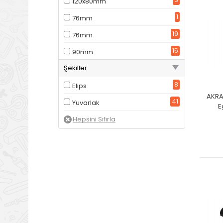
120x80mm
1
76mm
19
76mm
15
90mm
Şekiller
8
Elips
AKRA
41
Yuvarlak
E