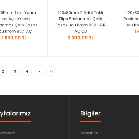
x65mm Tekli Yarım
120x80mm 2 Adet Tekli
120x80
Elips Açılı Kesim
Elips Paslanmaz Çelik
Paslan
anmaz Çelik Egzoz
Egzoz ucu Krom 830-L&R
ucu K
cu Krom 837-AÇ
AÇ ÇB
1.
1.650,00 TL
3.300,00 TL
2
3
4
>
>|
yfalarımız
Bilgiler
kımızda
Hesabım