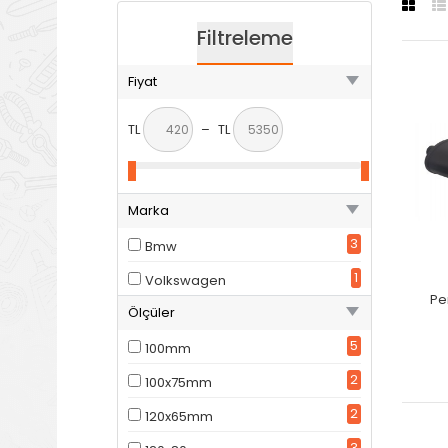
Filtreleme
Fiyat
TL
–
TL
Marka
3
Bmw
1
Volkswagen
Pe
Ölçüler
5
100mm
2
100x75mm
2
120x65mm
3