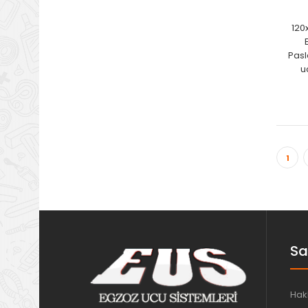
120
Pasl
u
1
Sa
Hak