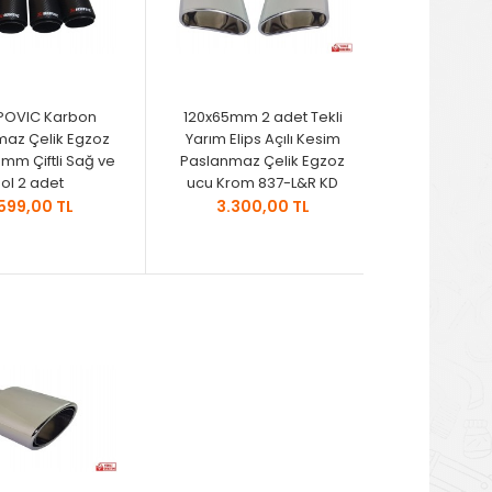
POVIC Karbon
120x65mm 2 adet Tekli
maz Çelik Egzoz
Yarım Elips Açılı Kesim
mm Çiftli Sağ ve
Paslanmaz Çelik Egzoz
ol 2 adet
ucu Krom 837-L&R KD
599,00 TL
3.300,00 TL