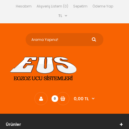
Hesabım
Alışveriş Listem (0)
Sepetim
Ödeme Yap
TL
0,00 TL
0
Ürünler