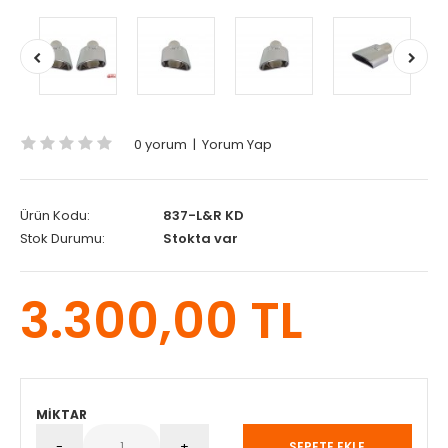
0 yorum
|
Yorum Yap
Ürün Kodu:
837-L&R KD
Stok Durumu:
Stokta var
3.300,00 TL
MIKTAR