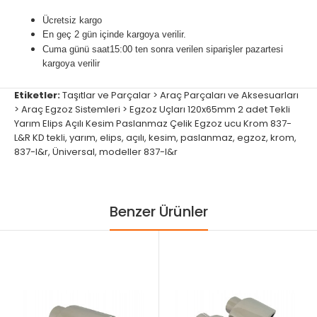
Ücretsiz kargo
En geç 2 gün içinde kargoya verilir.
Cuma günü
saat15:00
ten sonra verilen siparişler pazartesi
kargoya verilir
Etiketler:
Taşıtlar ve Parçalar > Araç Parçaları ve Aksesuarları
> Araç Egzoz Sistemleri > Egzoz Uçları 120x65mm 2 adet Tekli
Yarım Elips Açılı Kesim Paslanmaz Çelik Egzoz ucu Krom 837-
L&R KD tekli
,
yarım
,
elips
,
açılı
,
kesim
,
paslanmaz
,
egzoz
,
krom
,
837-l&r
,
Üniversal
,
modeller 837-l&r
Benzer Ürünler