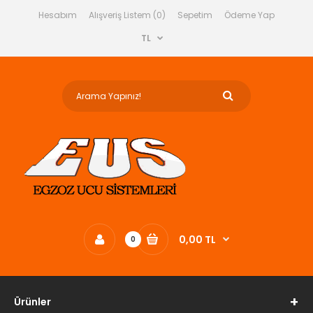
Hesabım
Alışveriş Listem (0)
Sepetim
Ödeme Yap
TL
0,00 TL
0
Ürünler