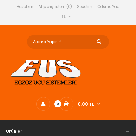
Hesabım
Alışveriş Listem (0)
Sepetim
Ödeme Yap
TL
0,00 TL
0
Ürünler