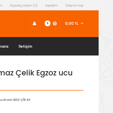
ım
Alışveriş Listem (0)
Sepetim
Ödeme Yap
0,00 TL
0
mans
İletişim
maz Çelik Egzoz ucu
ucu Krom 903-L/R AY