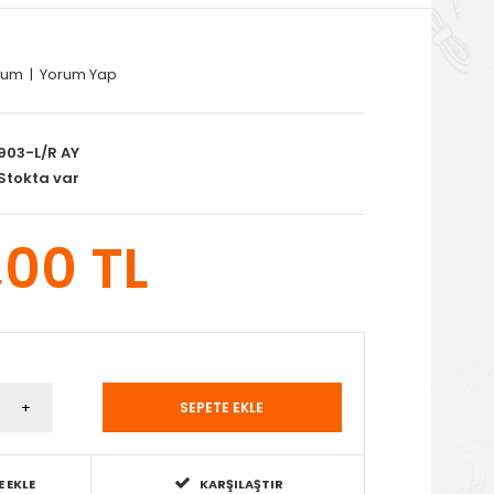
rum
|
Yorum Yap
903-L/R AY
Stokta var
,00 TL
E EKLE
KARŞILAŞTIR