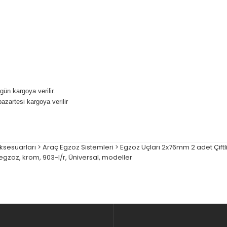
gün kargoya verilir.
pazartesi kargoya verilir
Aksesuarları > Araç Egzoz Sistemleri > Egzoz Uçları 2x76mm 2 adet Çift
egzoz
,
krom
,
903-l/r
,
Üniversal
,
modeller