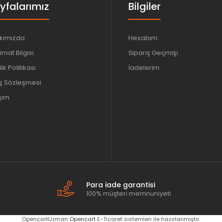
yfalarımız
Bilgiler
kımızda
Hesabım
imat Bilgisi
Sipariş Geçmişi
lik Politikası
İadelerim
ış Sözleşmesi
işim
Para iade garantisi
100% müşteri memnuniyeti
OpencartUzman
Opencart
E-Ticaret sistemleri ile hazırlanmıştır.