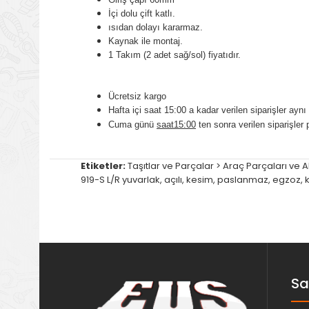
İçi dolu çift katlı.
ısıdan dolayı kararmaz.
Kaynak ile montaj.
1 Takım (2 adet sağ/sol) fiyatıdır.
Ücretsiz kargo
Hafta içi saat 15:00 a kadar verilen siparişler aynı 
Cuma günü
saat15:00
ten sonra verilen siparişler 
Etiketler:
Taşıtlar ve Parçalar > Araç Parçaları ve
919-S L/R yuvarlak
,
açılı
,
kesim
,
paslanmaz
,
egzoz
,
Sa