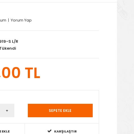
rum
|
Yorum Yap
919-S L/R
Tükendi
,00 TL
E EKLE
KARŞILAŞTIR