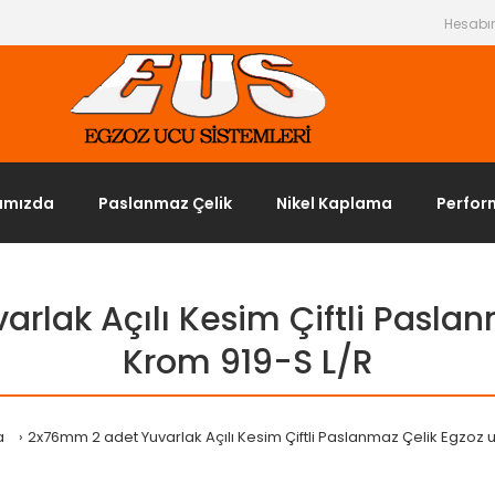
Hesab
ımızda
Paslanmaz Çelik
Nikel Kaplama
Perfor
rlak Açılı Kesim Çiftli Paslan
Krom 919-S L/R
a
2x76mm 2 adet Yuvarlak Açılı Kesim Çiftli Paslanmaz Çelik Egzoz 