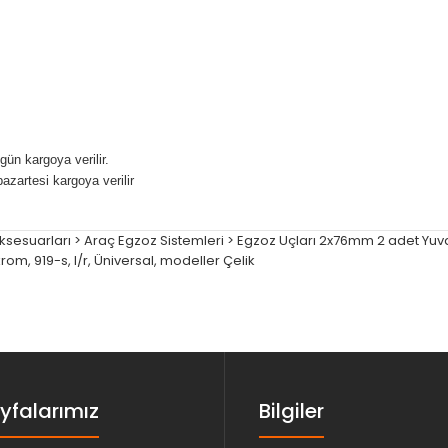
gün kargoya verilir.
pazartesi kargoya verilir
 Aksesuarları > Araç Egzoz Sistemleri > Egzoz Uçları 2x76mm 2 adet Yuv
krom
,
919-s
,
l/r
,
Üniversal
,
modeller Çelik
yfalarımız
Bilgiler