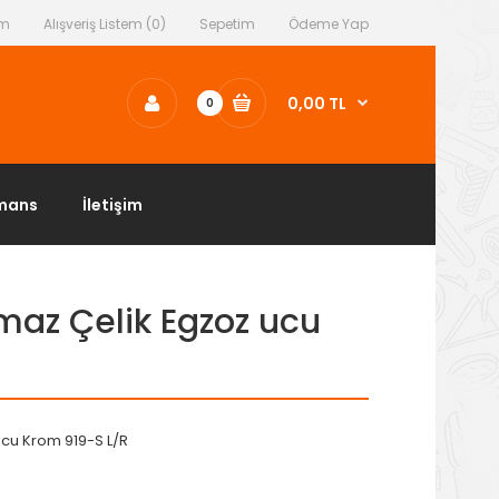
ım
Alışveriş Listem (0)
Sepetim
Ödeme Yap
0,00 TL
0
mans
İletişim
maz Çelik Egzoz ucu
ucu Krom 919-S L/R