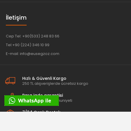
İletişim
Cep Tel: +90(533) 248 83 66
Tel:+90 (224) 346 10 99
E-mail: info@eusegzoz.com
Hızlı & Güvenli Kargo
250 TL alışverişlerde ücretsiz kargo
Para iade garantisi
100% müşteri memnuniyeti
7/24 Canlı Destek
Her zaman sorularınıza cevap veriyoruz.