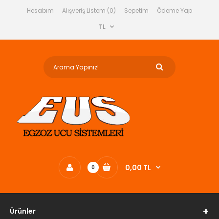
Hesabım
Alışveriş Listem (0)
Sepetim
Ödeme Yap
TL
0,00 TL
0
Ürünler