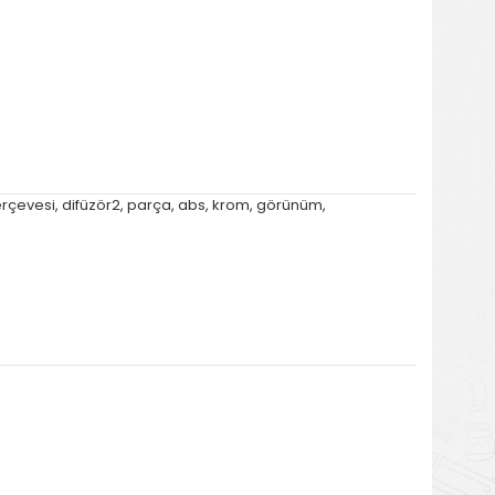
rçevesi
,
difüzör2
,
parça
,
abs
,
krom
,
görünüm
,