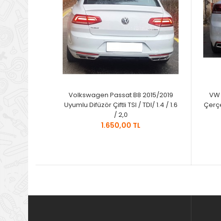
Volkswagen Passat B8 2015/2019
VW 
Uyumlu Difüzör Çiftli TSI / TDI/ 1.4 / 1.6
Çerçe
/ 2,0
1.650,00 TL