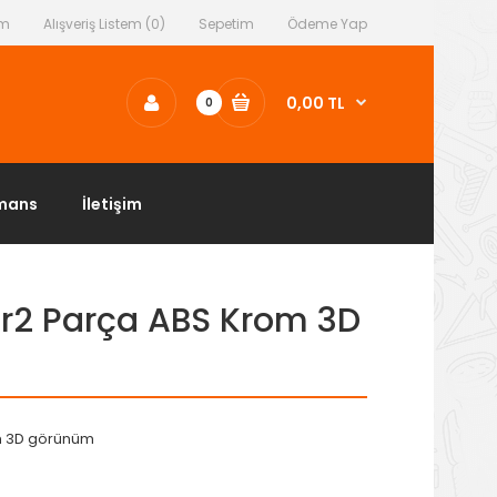
ım
Alışveriş Listem (0)
Sepetim
Ödeme Yap
0,00 TL
0
mans
İletişim
ör2 Parça ABS Krom 3D
om 3D görünüm