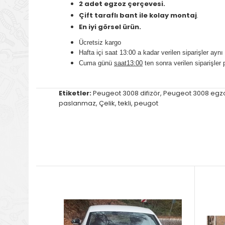
2 adet egzoz çerçevesi.
Çift taraflı bant ile kolay montaj
.
En iyi görsel ürün.
Ücretsiz kargo
Hafta içi saat 13:00 a kadar verilen siparişler aynı 
Cuma günü
saat13:00
ten sonra verilen siparişler 
Etiketler:
Peugeot 3008 difizör
,
Peugeot 3008 egzoz
paslanmaz
,
Çelik
,
tekli
,
peugot