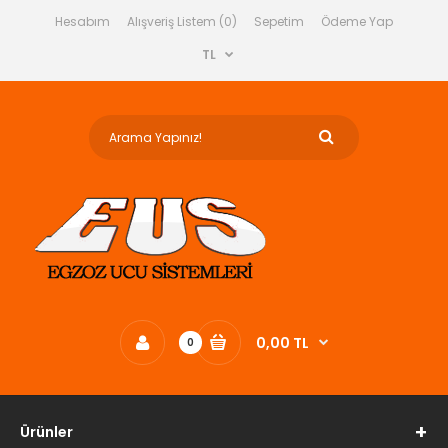
Hesabım
Alışveriş Listem (0)
Sepetim
Ödeme Yap
TL
0,00 TL
0
Ürünler