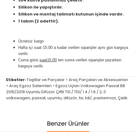
304 kalite paslanmaz çeliktir.
Silikon ile yapıştırılır.
Silikon ve montaj talimatı kutunun içinde vardır.
1 takım (2 adettir).
Ücretsiz kargo
Hafta içi saat 15:00 a kadar verilen siparişler aynı gün kargoya
verilir.
Cuma günü
saat15:00
ten sonra verilen siparişler pazartesi
kargoya verilir.
Etiketler:
Taşıtlar ve Parçalar > Araç Parçaları ve Aksesuarları
> Araç Egzoz Sistemleri > Egzoz Uçları Volkswagen Passat B8
2015/2019 Uyumlu Difüzör Çiftli TSI / TDI/ 1.4 / 1.6 / 2
,
0
volkswagen
,
passat
,
uyumlu
,
difüzör
,
tsi
,
tdi/
,
paslanmaz
,
Çelik
Benzer Ürünler