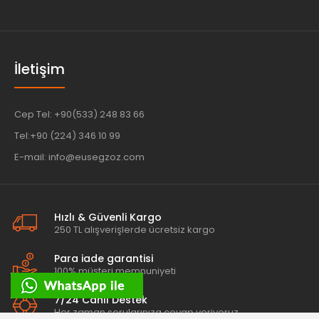
İletişim
Cep Tel: +90(533) 248 83 66
Tel:+90 (224) 346 10 99
E-mail: info@eusegzoz.com
Hızlı & Güvenli Kargo
250 TL alışverişlerde ücretsiz kargo
Para iade garantisi
100% müşteri memnuniyeti
7/24 Canlı Destek
Her zaman sorularınıza cevap veriyoruz.